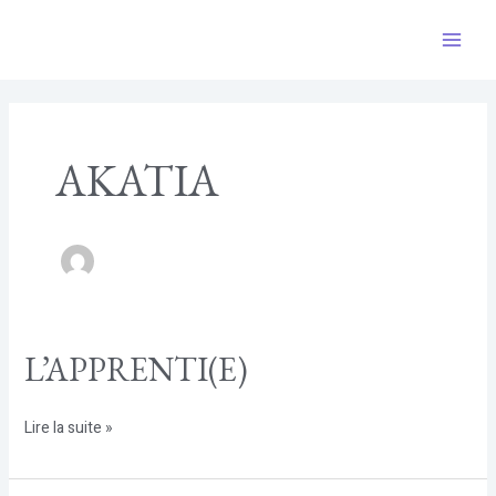
Aller
au
Main
contenu
Men
AKATIA
L’APPRENTI(E)
L’APPRENTI(E)
Lire la suite »