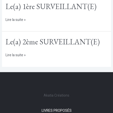
Le(a) 1ère SURVEILLANT(E)
Le(a)
Lire la suite »
1ère
SURVEILLANT(E)
Le(a) 2ème SURVEILLANT(E)
Le(a)
Lire la suite »
2ème
SURVEILLANT(E)
Akatia Créations
LIVRES PROPOSÉS